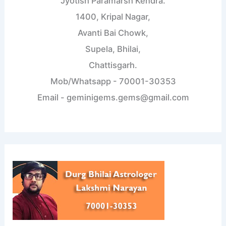
Jyotish Paramarsh Kendra.
1400, Kripal Nagar,
Avanti Bai Chowk,
Supela, Bhilai,
Chattisgarh.
Mob/Whatsapp - 70001-30353
Email - geminigems.gems@gmail.com