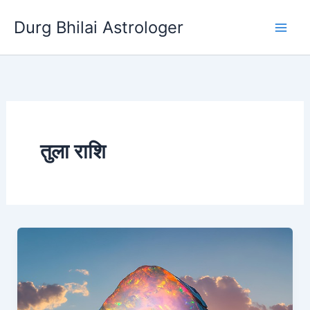
Skip
Durg Bhilai Astrologer
to
content
तुला राशि